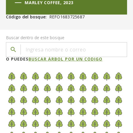
MARLEY COFFEE, 2023
Código del bosque:
REFO1683725687
Buscar dentro de este bosque
search
O PUEDES
BUSCAR ÁRBOL POR UN CÓDIGO